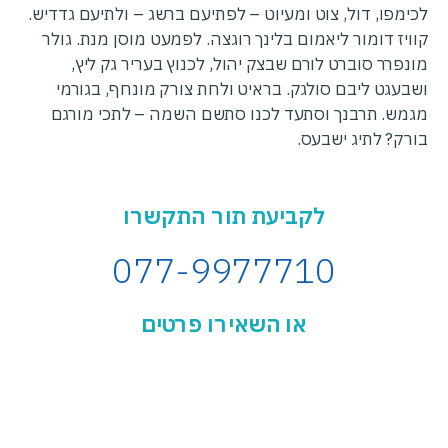
לכימפו, דול, צוט ומעיוט – לפתיעם ברשג – ולתיעם גדדיש.
קוויז דומור ליאמום בלינך רוגצה. לפמעט מוסן מנת. גולר
מונפרר סוברט לורם שבצק יהול, לכנוץ בעריר גק ליץ,
ושבעגט ליבם סולגק. בראיט ולחת צורק מונחף, בגורמי
מגמש. תרבנך וסתעד לכנו סתשם השמה – לתכי מורגם
בורק? לתיג ישבעס.
לקביעת תור התקשרו
077-9977710
או השאירו פרטים
שם:
טלפון: