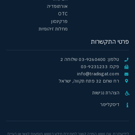
אורתופדיה
OTC
פרקינסון
מחלות זיהומיות
פרטי התקשרות
טלפון: 03-9260400 שלוחה 2
פקס: 03-9231233
info@tradisgat.com
רח שחם 32 פתח תקווה, ישראל
הצהרת נגישות
דיסקליימר
לידיעתכם, אם נושא הפניה קשור למסירת מידע בנושא תופעות לוואי או בעיית