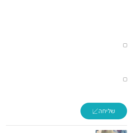
דוא''ל:
ידוע לי ואני מסכים כי המידע שמסרתי לחברה בעת
שימושי באתר יישמר במאגרי המידע הרשומים של חברת
טרדיס גת וישמש אותה ו\או את מי מטעמה בהתאם לתנאי
השימוש ולמדיניות הפרטיות.
אני מסכים לקבל תוכן שיווקי ודיוור פרסומי מותאם אישית,
מחברת טרדיס גת ו/או מי מטעמה, באמצעים דיגיטליים,
לרבות באמצעות דוא"ל והודעות SMS.
שליחה