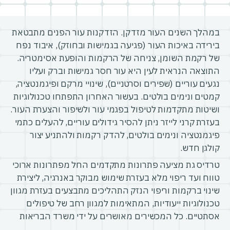
במהלך השנים העור מזדקן. הזדקנות עור הפנים מתבטאת
בירידה באיכות העור (פגיעה בגמישות ובחוזק), איבוד נפח
של רקמת השומן, צניחה של הרקמות והופעת אסימטריה.
התוצאה הנראית לעין היא עור חסר גמישות וברק ועליו
נגעים עוריים (שפירים וסרטניים), שינויי מרקם ופיגמנטציה,
קמטים ונימים בולטים. בעשור האחרון התפתחו טכנולוגיות
ושיטות מתקדמות לטיפול בפגמי עור ולשיפור והצערת העור.
בעזרת קרני לייזר ניתן להסיר גידולים עוריים, להעלים כתמי
פיגמנטציה ונימים בולטים, להדק רקמות ולהתניע יצור
קולגן חדש.
טרדיס גת מציעה פתרונות מתקדמים החל מפתרונות ארוכי
טווח ועד ריפוי מלא בעזרת שימוש מבוקר באנרגיה, ליצירת
שינוי ברקמות וריפוי הנזק התהליכים מתבצעים בעזרת מגוון
טכנולוגיות ייעודיות, המתאימות למגוון רחב של טיפולים
אסתטיים. כל המכשירים מאושרים על ידי משרד הבריאות