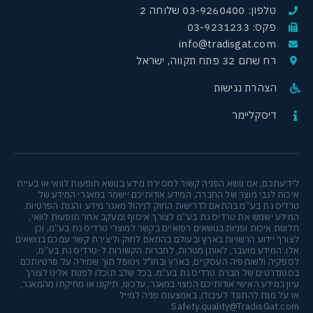
טלפון: 03-9260400 שלוחה 2
פקס: 03-9231233
info@tradisgat.com
רח שחם 32 פתח תקווה, ישראל
הצהרת נגישות
דיסקליימר
לידיעתכם, אם נושא הפניה קשור למסירת מידע בנושא תופעות לוואי או בעיית
איכות לגבי מוצר של החברה, המידע אודותיכם יישמר במאגרי המידע של
טרדיס גת בע”מ בהתאם לדרישות החוק לניהול מאגר מידע והגנת הפרטיות.
המידע ישמש את טרדיס גת בע”מ לצורך איסוף ומעקב אחר תופעות לוואי,
תלונות איכות ופניות בנושאים רפואיים בקשר למוצרי טרדיס גת בע”מ, וכן
לצורך יידוע הרשויות בארץ ובעולם בהתאם לחוק וליצירת קשר עמכם בנושאים
אלו. המידע מועבר, לאותן מטרות, לחברות הקשורות ל-טרדיס גת בע”מ,
לספקיה ולשותפיה העסקיים, בארץ ובחו"ל ויטופל תוך שמירה על פרטיותכם
בסטנדרטים של חברת טרדיס גת בע”מ. בכל שלב תוכלו לפנות אלינו לצורך
עיון במידע האישי אודותיכם המצוי במאגר, עדכונו, תיקונו או מחיקתו מהמאגר,
או על מנת להתנגד לעיבודו, באמצעות פניה למייל
Safety.quality@TradisGat.com